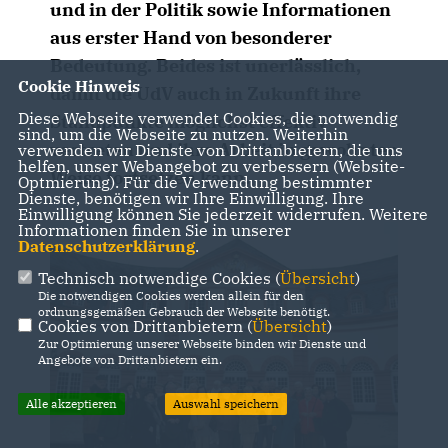
und in der Politik sowie Informationen
aus erster Hand von besonderer
Bedeutung. Beides ist unerlässlich,
Cookie Hinweis
damit die UdV auch in Zukunft ihre
Diese Webseite verwendet Cookies, die notwendig
Standpunkte möglichst effektiv
sind, um die Webseite zu nutzen. Weiterhin
vertreten und ihre Arbeit in gewohnter
verwenden wir Dienste von Drittanbietern, die uns
helfen, unser Webangebot zu verbessern (Website-
Weise fortsetzen kann.
Optmierung). Für die Verwendung bestimmter
Dienste, benötigen wir Ihre Einwilligung. Ihre
Einwilligung können Sie jederzeit widerrufen. Weitere
Informationen finden Sie in unserer
Datenschutzerklärung
.
Technisch notwendige Cookies (
Übersicht
)
Die notwendigen Cookies werden allein für den
ordnungsgemäßen Gebrauch der Webseite benötigt.
Cookies von Drittanbietern (
Übersicht
)
Zur Optimierung unserer Webseite binden wir Dienste und
Angebote von Drittanbietern ein.
Alle akzeptieren
Auswahl speichern