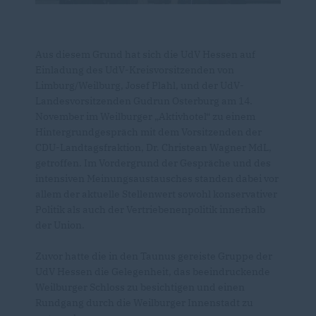
Aus diesem Grund hat sich die UdV Hessen auf
Einladung des UdV-Kreisvorsitzenden von
Limburg/Weilburg, Josef Plahl, und der UdV-
Landesvorsitzenden Gudrun Osterburg am 14.
November im Weilburger „Aktivhotel“ zu einem
Hintergrundgespräch mit dem Vorsitzenden der
CDU-Landtagsfraktion, Dr. Christean Wagner MdL,
getroffen. Im Vordergrund der Gespräche und des
intensiven Meinungsaustausches standen dabei vor
allem der aktuelle Stellenwert sowohl konservativer
Politik als auch der Vertriebenenpolitik innerhalb
der Union.
Zuvor hatte die in den Taunus gereiste Gruppe der
UdV Hessen die Gelegenheit, das beeindruckende
Weilburger Schloss zu besichtigen und einen
Rundgang durch die Weilburger Innenstadt zu