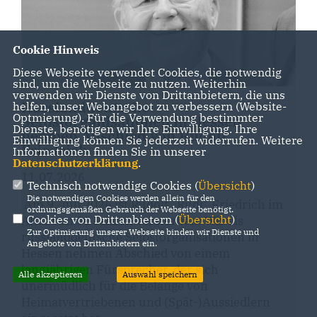
Cookie Hinweis
Diese Webseite verwendet Cookies, die notwendig
sind, um die Webseite zu nutzen. Weiterhin
verwenden wir Dienste von Drittanbietern, die uns
Russlanddeutsche
helfen, unser Webangebot zu verbessern (Website-
Optmierung). Für die Verwendung bestimmter
Selbstorganisationen in Hessen
Dienste, benötigen wir Ihre Einwilligung. Ihre
nehmen Abschied von Rudolf
Einwilligung können Sie jederzeit widerrufen. Weitere
Friedrich
Informationen finden Sie in unserer
Datenschutzerklärung
.
11.07.2026
Technisch notwendige Cookies (
Übersicht
)
Die notwendigen Cookies werden allein für den
Am 9. Juli 2026 ist Rudolf „Rudi“ Friedrich im
ordnungsgemäßen Gebrauch der Webseite benötigt.
Cookies von Drittanbietern (
Übersicht
)
Alter von 90 Jahren verstorben. Wir als
Zur Optimierung unserer Webseite binden wir Dienste und
russlanddeutsche Selbstorganisationen in
Angebote von Drittanbietern ein.
Hessen nehmen Abschied von einem
langjährigen Fürsprecher, der sich
Alle akzeptieren
Auswahl speichern
unermüdlich für die Belange von
Heimatvertriebenen und (Spät-)Aussiedlern