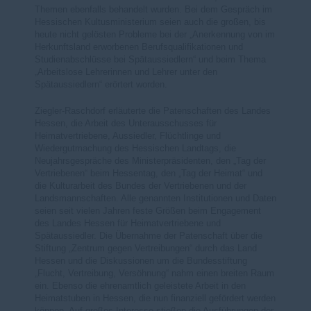
Themen ebenfalls behandelt wurden. Bei dem Gespräch im
Hessischen Kultusministerium seien auch die großen, bis
heute nicht gelösten Probleme bei der „Anerkennung von im
Herkunftsland erworbenen Berufsqualifikationen und
Studienabschlüsse bei Spätaussiedlern“ und beim Thema
Arbeitslose Lehrerinnen und Lehrer unter den
Spätaussiedlern“ erörtert worden.
Ziegler-Raschdorf erläuterte die Patenschaften des Landes
Hessen, die Arbeit des Unterausschusses für
Heimatvertriebene, Aussiedler, Flüchtlinge und
Wiedergutmachung des Hessischen Landtags, die
Neujahrsgespräche des Ministerpräsidenten, den „Tag der
Vertriebenen“ beim Hessentag, den „Tag der Heimat“ und
die Kulturarbeit des Bundes der Vertriebenen und der
Landsmannschaften. Alle genannten Institutionen und Daten
seien seit vielen Jahren feste Größen beim Engagement
des Landes Hessen für Heimatvertriebene und
Spätaussiedler. Die Übernahme der Patenschaft über die
Stiftung „Zentrum gegen Vertreibungen“ durch das Land
Hessen und die Diskussionen um die Bundesstiftung
Flucht, Vertreibung, Versöhnung“ nahm einen breiten Raum
ein. Ebenso die ehrenamtlich geleistete Arbeit in den
Heimatstuben in Hessen, die nun finanziell gefördert werden
können. Auf großes Interesse stießen die Ausführungen der