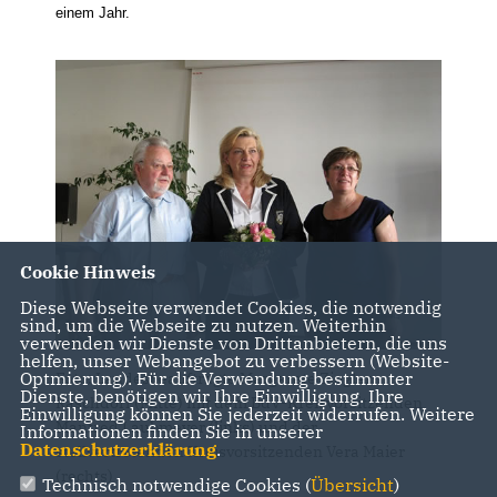
einem Jahr.
Cookie Hinweis
Diese Webseite verwendet Cookies, die notwendig
sind, um die Webseite zu nutzen. Weiterhin
verwenden wir Dienste von Drittanbietern, die uns
helfen, unser Webangebot zu verbessern (Website-
Optmierung). Für die Verwendung bestimmter
Foto: Landesbeauftragte Margarete Ziegler-
Dienste, benötigen wir Ihre Einwilligung. Ihre
Raschdorf (Mitte) mit dem BdV-Kreisvorsitzenden
Einwilligung können Sie jederzeit widerrufen. Weitere
Manfred Laubmeyer (links) und der
Informationen finden Sie in unserer
Datenschutzerklärung
.
stellvertretenden Kreisvorsitzenden Vera Maier
(rechts)
Technisch notwendige Cookies (
Übersicht
)