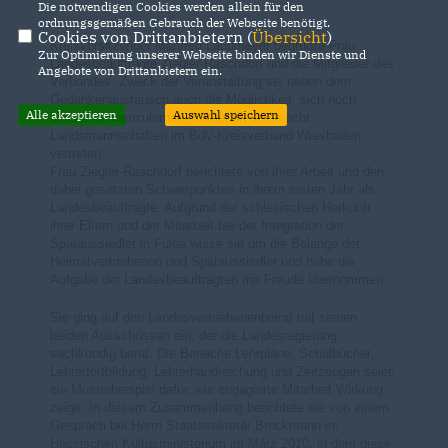
Die notwendigen Cookies werden allein für den
ordnungsgemäßen Gebrauch der Webseite benötigt.
Cookies von Drittanbietern (
Übersicht
)
Kreisvorsitzender Manfred Laubmeyer begrüßte Frau
Zur Optimierung unserer Webseite binden wir Dienste und
Landesbeauftragte Ziegler-Raschdorf und die Mitglieder des
Angebote von Drittanbietern ein.
Verbandes. Zweck der Veranstaltung sei neben dem
Gedankenaustausch auch die Möglichkeit, sich noch
Alle akzeptieren
Auswahl speichern
besser kennenzulernen. Immerhin seien acht
Landsmannschaften im BdV-Kreisverband Wiesbaden
vertreten.
Frau Ziegler-Raschdorf berichtete von ihrer Arbeit und den
dabei gesetzten Schwerpunkten in ihrem ersten Jahr als
Landesbeauftragte. Aufgrund der schlesischen Herkunft
ihrer Eltern und der Mitarbeit bei der Integration der
Spätaussiedler in Fulda wisse sie um die Belange der
Heimatvertriebenen und Spätaussiedler und habe die
Aufgabe der Landesbeauftragten mit Freude übernommen.
Sie ging auf den Landesvertriebenenbeirat mit seinen
beiden Ausschüssen ein, der die Landesregierung
sachkundig berät. Die Bereiche Lehrpläne, Schulbücher,
Lehrerfortbildung, Lehrerhandreichung und Zeitzeugen seien
ein Musterbeispiel dafür, wie engagierte Mitarbeit Wirkung
zeige. In diesem Zusammenhang berichtete sie von einem
Gespräch bei Herrn Staatssekretär Brockmann im
Hessischen Kultusministerium im März 2010, in dem diese