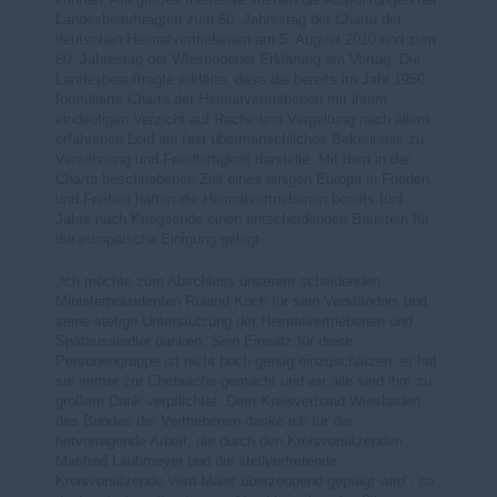
Landesbeauftragten zum 60. Jahrestag der Charta der
deutschen Heimatvertriebenen am 5. August 2010 und zum
60. Jahrestag der Wiesbadener Erklärung am Vortag. Die
Landesbeauftragte erklärte, dass die bereits im Jahr 1950
formulierte Charta der Heimatvertriebenen mit ihrem
eindeutigen Verzicht auf Rache und Vergeltung nach allem
erfahrenen Leid ein fast übermenschliches Bekenntnis zu
Versöhnung und Friedfertigkeit darstelle. Mit dem in der
Charta beschriebenen Ziel eines einigen Europa in Frieden
und Freiheit hätten die Heimatvertriebenen bereits fünf
Jahre nach Kriegsende einen entscheidenden Baustein für
die europäische Einigung gelegt.
Ich möchte zum Abschluss unserem scheidenden
Ministerpräsidenten Roland Koch für sein Verständnis und
seine stetige Unterstützung der Heimatvertriebenen und
Spätaussiedler danken. Sein Einsatz für diese
Personengruppe ist nicht hoch genug einzuschätzen, er hat
sie immer zur Chefsache gemacht und wir alle sind ihm zu
großem Dank verpflichtet. Dem Kreisverband Wiesbaden
des Bundes der Vertriebenen danke ich für die
hervorragende Arbeit, die durch den Kreisvorsitzenden
Manfred Laubmeyer und die stellvertretende
Kreisvorsitzende Vera Maier überzeugend geprägt wird“, so