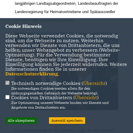
langjährigen Landtagsabgeordneten, Landesbeauftragten der
Landesregierung für Heimatvertriebene und Spätaussiedler
und auch UdV-Landesvorsitzenden.
Cookie Hinweis
Diese Webseite verwendet Cookies, die notwendig
sind, um die Webseite zu nutzen. Weiterhin
verwenden wir Dienste von Drittanbietern, die uns
helfen, unser Webangebot zu verbessern (Website-
Optmierung). Für die Verwendung bestimmter
Dienste, benötigen wir Ihre Einwilligung. Ihre
Einwilligung können Sie jederzeit widerrufen. Weitere
Informationen finden Sie in unserer
Datenschutzerklärung
.
Technisch notwendige Cookies (
Übersicht
)
Die notwendigen Cookies werden allein für den
ordnungsgemäßen Gebrauch der Webseite benötigt.
Cookies von Drittanbietern (
Übersicht
)
Zur Optimierung unserer Webseite binden wir Dienste und
Angebote von Drittanbietern ein.
Alle akzeptieren
Auswahl speichern
In seiner Dankrede für die Geehrten sagte Rudolf Friedrich