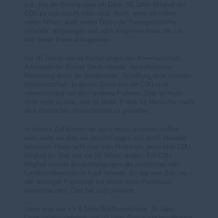
u.a.: Für die Ehrung sage ich Dank. 50 Jahre Mitglied der
CDU zu sein macht mich stolz. Auch, wenn ich neben
vielen Höhen, auch vielen Tiefen der Parteigeschichte
miterlebt, mitgetragen und auch mitgelitten habe, bin ich
froh dieser Partei anzugehören.
Vor 50 Jahren war es Kampf gegen den Kommunismus,
Anstreben der Einheit Deutschlands, die militärische
Bedrohung durch die Sowjetunion, Schaffung einer sozialen
Marktwirtschaft. In diesen Zielen war die CDU nicht
verwechselbar mit allen anderen Parteien. Dies ist heute
nicht mehr so klar, aber es bleibt, Politik für Menschen nach
dem christlichen Menschenbild zu gestalten.
In diesem Ziel können wir auch heute unverwechselbar
sein, wenn wir dies nur deutlich sagen und durch Handeln
beweisen. Heute geht man kein Risiko ein, wenn man CDU-
Mitglied ist. Das war vor 50 Jahren anders. Ein CDU-
Mitglied musste Benachteiligungen als städtischer oder
Landesbediensteter in Kauf nehmen. Es war eine Zeit, wo
alle wichtigen Positionen mit einem roten Parteibuch
besetzt wurden. Dies hat sich geändert.
Wenn man wie ich 4 Jahre Stadtverordneter, 29 Jahre
Landtagsabgeordneter und 10 Jahre Regierungsbeauftragter