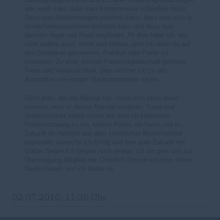
war, weiß man, dass man Kompromisse schließen muss.
Dass man Abstimmungen verlieren kann, dass man sich in
Minderheitenpositionen befinden kann und dass man
darunter Ärger und Frust empfindet. All dies habe ich, wie
viele andere auch, erlebt und erlitten, aber ich wäre nie auf
den Gedanken gekommen, Fraktion oder Partei zu
verlassen. Zu einer ernsten Parteimitgliedschaft gehören
Treue und Verlässlichkeit. Dies möchte ich zu den
Ausstritten von jungen Stadtverordneten sagen.
Denn jeder, der ein Mandat hat, muss sich stets daran
erinnern, wem er dieses Mandat verdankt. Treue und
Verlässlichkeit haben nichts mit dem oft kritisierten
Fraktionszwang zu tun. Meiner Partei, die heute und in
Zukunft ihr Handeln aus dem christlichen Menschenbild
begründet, wünsche ich Erfolg und eine gute Zukunft mit
Gottes Segen.Ich betone noch einmal: ich bin gern und aus
Überzeugung Mitglied der Christlich-Demokratischen Union
Deutschlands und ich bleibe es.
02.07.2010, 11:30 Uhr