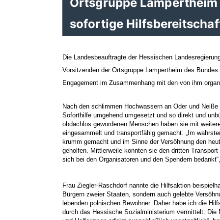
Ortsgruppe Lampertheim 
sofortige Hilfsbereitschaf
Die Landesbeauftragte der Hessischen Landesregierung
Vorsitzenden der Ortsgruppe Lampertheim des Bundes de
Engagement im Zusammenhang mit den von ihm organisier
Nach den schlimmen Hochwassern an Oder und Neiße hab
Soforthilfe umgehend umgesetzt und so direkt und unbü
obdachlos gewordenen Menschen haben sie mit weiteren
eingesammelt und transportfähig gemacht. „Im wahrst
krumm gemacht und im Sinne der Versöhnung den heute
geholfen. Mittlerweile konnten sie den dritten Transpor
sich bei den Organisatoren und den Spendern bedankt“,
Frau Ziegler-Raschdorf nannte die Hilfsaktion beispielh
Bürgern zweier Staaten, sondern auch gelebte Versöhnu
lebenden polnischen Bewohner. Daher habe ich die Hilfs
durch das Hessische Sozialministerium vermittelt. Die Mi