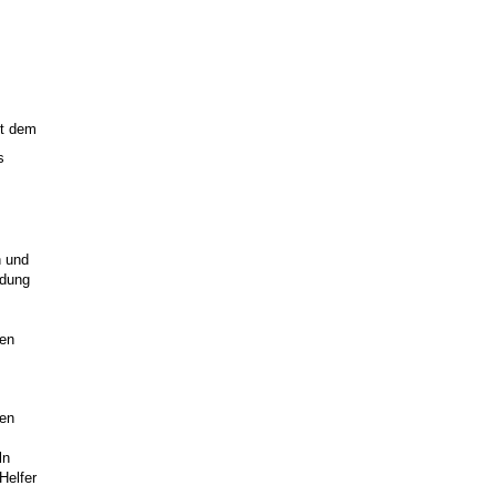
kt dem
s
n und
idung
ben
hen
ln
Helfer