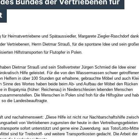
des Bundes der Vertriebenen für
t
 für Heimatvertriebene und Spätaussiedler, Margarete Ziegler-Raschdorf dan
r Vertriebenen, Herrn Dietmar Strauß, für die spontane Idee und sein große
ten Hilfstransporten für Flutopfer in Polen.
en Dietmar Strauß und sein Stellvertreter Jürgen Schmied die Idee einer
rokratisch Hilfe geleistet. Für die von den Wassermassen schwer getroffene
 Helfern in über 100 Stunden gut erhaltene, gebrauchte Möbel und auch Kle
en Sinne des Wortes haben beide beim Ab- und Aufbau der Möbel den Rücken
 in Bogatynia (früher: Reichenau) in Niederschlesien lebenden Menschen
t zusammenstellen. Die Menschen in Polen sind froh für die Hilfsgüter und ha
 so die Landesbeauftragte.
aft und nachahmenswert: „Diese Hilfe ist nicht nur Nachbarschaftshilfe zwisc
ngsarbeit von Vertriebenen zugunsten der heute in den Vertreibungsgebieten
transporte sofort unterstützt und gerne eine Zuwendung aus Toto/Lotto-Mitte
ttel sind für Treibstoff- und weitere Transportkosten gedacht. Die Arbeit der 