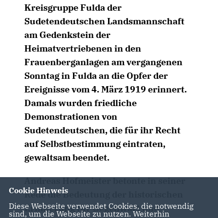
Kreisgruppe Fulda der
Sudetendeutschen Landsmannschaft
am Gedenkstein der
Heimatvertriebenen in den
Frauenberganlagen am vergangenen
Sonntag in Fulda an die Opfer der
Ereignisse vom 4. März 1919 erinnert.
Damals wurden friedliche
Demonstrationen von
Sudetendeutschen, die für ihr Recht
auf Selbstbestimmung eintraten,
gewaltsam beendet.
Andreas Hofmeister
betonte in seiner
Cookie Hinweis
Rede die Bedeutung der historischen
Diese Webseite verwendet Cookies, die notwendig
Erinnerung für Gegenwart und
sind, um die Webseite zu nutzen. Weiterhin