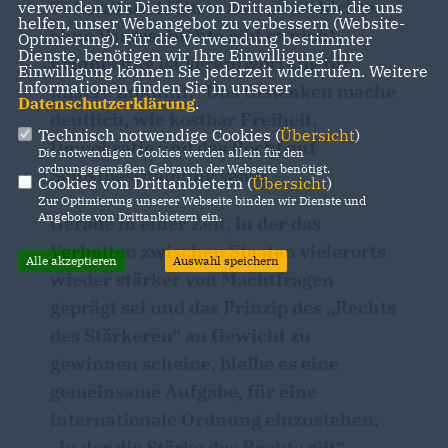
Zukunft und führte aus: „Geschichte
verwenden wir Dienste von Drittanbietern, die uns
helfen, unser Webangebot zu verbessern (Website-
ohne Vorgeschichte gibt es nicht.
Optmierung). Für die Verwendung bestimmter
Dienste, benötigen wir Ihre Einwilligung. Ihre
Erinnerung ist Verantwortung für
Einwilligung können Sie jederzeit widerrufen. Weitere
Informationen finden Sie in unserer
unsere Zukunft.“ Das Gedenken mache
Datenschutzerklärung
.
deutlich, wie kostbar Freiheit,
Technisch notwendige Cookies (
Übersicht
)
Demokratie und das Recht auf
Die notwendigen Cookies werden allein für den
ordnungsgemäßen Gebrauch der Webseite benötigt.
Selbstbestimmung seien.
Cookies von Drittanbietern (
Übersicht
)
Zur Optimierung unserer Webseite binden wir Dienste und
Angebote von Drittanbietern ein.
Gerade in einer Zeit, in der das
Verhalten zwischen Staaten vielerorts
Alle akzeptieren
Auswahl speichern
wieder stärker von Machtfragen
geprägt sei und das Prinzip des „Rechts
des Stärkeren“ an Gewicht zu
gewinnen scheine, bleibe es eine
gemeinsame Aufgabe, für eine
internationale Ordnung einzustehen,
in der die Stärke des Rechts gilt“.