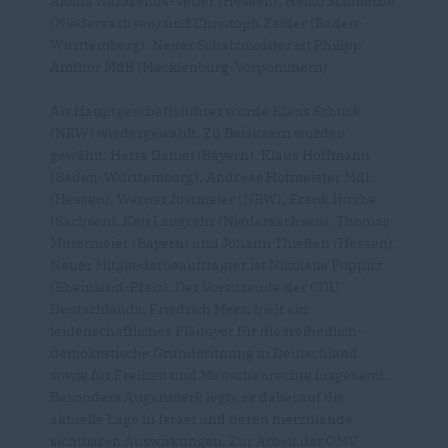
Albina Nazarenus-Vetter (Hessen), Heiko Schmelzle
(Niedersachsen) und Christoph Zalder (Baden-
Württemberg). Neuer Schatzmeister ist Philipp
Amthor MdB (Mecklenburg-Vorpommern).
Als Hauptgeschäftsführer wurde Klaus Schuck
(NRW) wiedergewählt. Zu Beisitzern wurden
gewählt: Herta Daniel (Bayern), Klaus Hoffmann
(Baden-Württemberg), Andreas Hofmeister MdL
(Hessen), Werner Jostmeier (NRW), Frank Hirche
(Sachsen), Keti Langrehr (Niedersachsen), Thomas
Mittermeier (Bayern) und Johann Thießen (Hessen).
Neuer Mitgliederbeauftragter ist Nikolaus Poppitz
(Rheinland-Pfalz). Der Vorsitzende der CDU
Deutschlands, Friedrich Merz, hielt ein
leidenschaftliches Plädoyer für die freiheitlich-
demokratische Grundordnung in Deutschland
sowie für Freiheit und Menschenrechte insgesamt.
Besonders Augenmerk legte er dabei auf die
aktuelle Lage in Israel und deren hierzulande
sichtbaren Auswirkungen. Zur Arbeit der OMV