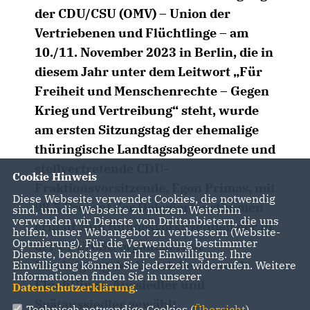
der CDU/CSU (OMV) – Union der
Vertriebenen und Flüchtlinge – am
10./11. November 2023 in Berlin, die in
diesem Jahr unter dem Leitwort „Für
Freiheit und Menschenrechte – Gegen
Krieg und Vertreibung“ steht, wurde
am ersten Sitzungstag der ehemalige
thüringische Landtagsabgeordnete und
stellvertretende CDU-
Cookie Hinweis
Fraktionsvorsitzende, Egon Primas, mit
Diese Webseite verwendet Cookies, die notwendig
98,5 Prozent der Delegiertenstimmen
sind, um die Webseite zu nutzen. Weiterhin
verwenden wir Dienste von Drittanbietern, die uns
erneut zum Bundesvorsitzenden der in
helfen, unser Webangebot zu verbessern (Website-
Optmierung). Für die Verwendung bestimmter
der CDU/CSU organisierten
Dienste, benötigen wir Ihre Einwilligung. Ihre
Vereinigung der Vertriebenen und
Einwilligung können Sie jederzeit widerrufen. Weitere
Informationen finden Sie in unserer
Flüchtlinge, Aussiedler und
Datenschutzerklärung
.
Spätaussiedler gewählt.
Technisch notwendige Cookies (
Übersicht
)