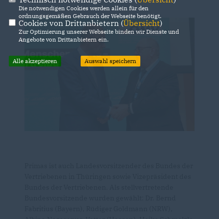
Die notwendigen Cookies werden allein für den
ordnungsgemäßen Gebrauch der Webseite benötigt.
Cookies von Drittanbietern (
Übersicht
)
Zur Optimierung unserer Webseite binden wir Dienste und
Angebote von Drittanbietern ein.
Alle akzeptieren
Auswahl speichern
Primas ist auch Landesvorsitzender des Bundes der
Vertriebenen in Thüringen sowie Vizepräsident des
Bundes der Vertriebenen. Als stellvertretende
Bundesvorsitzende wurden gewählt: Dr. Bernd
Fabritius (Bayern), Rüdiger Goldmann (NRW),