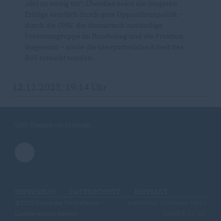
viel zu wenig tut“. Überdies seien die jüngsten
Erfolge sämtlich durch gute Oppositionspolitik –
durch die OMV, die thematisch zuständige
Fraktionsgruppe im Bundestag und die Fraktion
insgesamt – sowie die überparteiliche Arbeit des
BdV erreicht worden.
12.11.2023, 19:14 Uhr
UdV Hessen im Internet
IMPRESSUM
DATENSCHUTZ
KONTAKT
@2026 Union der Vertriebenen -
Realisation: Sharkness Media
Landesverband Hessen
GmbH & Co. KG