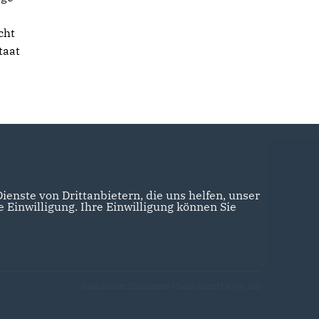
cht
taat
enste von Drittanbietern, die uns helfen, unser
Einwilligung. Ihre Einwilligung können Sie
Realisation: Sharkness Media GmbH & Co. KG