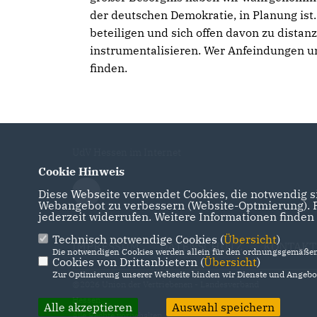
der deutschen Demokratie, in Planung ist.
beteiligen und sich offen davon zu distan
instrumentalisieren. Wer Anfeindungen un
finden.
UdV Hessen im Internet
Cookie Hinweis
Diese Webseite verwendet Cookies, die notwendig si
Webangebot zu verbessern (Website-Optmierung). Fü
jederzeit widerrufen. Weitere Informationen finden
Technisch notwendige Cookies (
Übersicht
)
IMPRESSUM
DATENSCHUTZ
KONTAKT
Die notwendigen Cookies werden allein für den ordnungsgemäßen 
Cookies von Drittanbietern (
Übersicht
)
Zur Optimierung unserer Webseite binden wir Dienste und Angebot
@2026 Union der Vertriebenen - Landesverband
Hessen
Alle akzeptieren
Auswahl speichern
Alle Rechte vorbehalten.