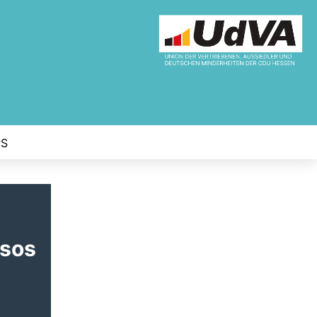
PS
rsos