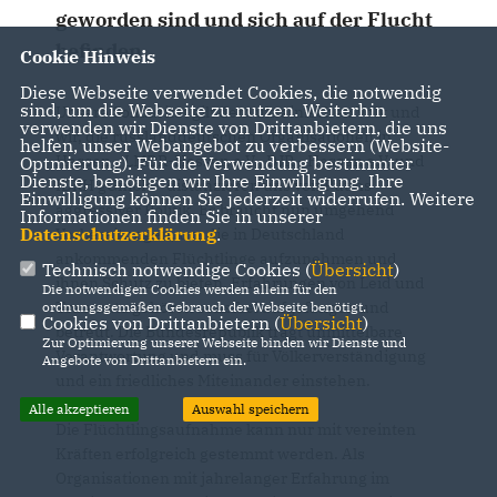
geworden sind und sich auf der Flucht
befinden.
Cookie Hinweis
Diese Webseite verwendet Cookies, die notwendig
sind, um die Webseite zu nutzen. Weiterhin
Unsere Solidarität gilt dem ukrainischen Volk und
verwenden wir Dienste von Drittanbietern, die uns
wir, die russlanddeutschen Organisationen in
helfen, unser Webangebot zu verbessern (Website-
Hessen - LMDR-Hessen e.V., DJR - Hessen e.V. und
Optmierung). Für die Verwendung bestimmter
Dienste, benötigen wir Ihre Einwilligung. Ihre
IDRH gGmbH - distanzieren uns von Putins
Einwilligung können Sie jederzeit widerrufen. Weitere
aggressiver Politik. Es braucht nun umgehend
Informationen finden Sie in unserer
Datenschutzerklärung
.
Vorbereitungen, um die in Deutschland
ankommenden Flüchtlinge aufzunehmen und
Technisch notwendige Cookies (
Übersicht
)
ihnen Schutz zu bieten. Erfahrungen von Leid und
Die notwendigen Cookies werden allein für den
Traumata gehören sensibel aufgefangen und
ordnungsgemäßen Gebrauch der Webseite benötigt.
Cookies von Drittanbietern (
Übersicht
)
betreut. Die Bundesrepublik trägt unmittelbare
Zur Optimierung unserer Webseite binden wir Dienste und
Verantwortung und muss für Völkerverständigung
Angebote von Drittanbietern ein.
und ein friedliches Miteinander einstehen.
Alle akzeptieren
Auswahl speichern
Die Flüchtlingsaufnahme kann nur mit vereinten
Kräften erfolgreich gestemmt werden. Als
Organisationen mit jahrelanger Erfahrung im