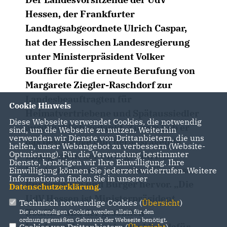
Hessen, der Frankfurter
Landtagsabgeordnete Ulrich Caspar,
hat der Hessischen Landesregierung
unter Ministerpräsident Volker
Bouffier für die erneute Berufung von
Margarete Ziegler-Raschdorf zur
Landesbeauftragten für
Cookie Hinweis
Heimatvertriebene und Spätaussiedler
Diese Webseite verwendet Cookies, die notwendig
ausdrücklich gedankt. Zudem hob er
sind, um die Webseite zu nutzen. Weiterhin
verwenden wir Dienste von Drittanbietern, die uns
das beständige und herausragende
helfen, unser Webangebot zu verbessern (Website-
Optmierung). Für die Verwendung bestimmter
Engagement der CDU-geführten
Dienste, benötigen wir Ihre Einwilligung. Ihre
Landesregierung besonders für diese
Einwilligung können Sie jederzeit widerrufen. Weitere
Informationen finden Sie in unserer
Bürgerinnen und Bürger hervor. „Die
Datenschutzerklärung
.
UdV Hessen ist Ministerpräsident
Technisch notwendige Cookies (
Übersicht
)
Bouffier und der gesamten
Die notwendigen Cookies werden allein für den
ordnungsgemäßen Gebrauch der Webseite benötigt.
Landesregierung sehr dankbar dafür,