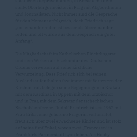
staatlichen Repräsentanten, in Breslau mit dem
stellv. Oberbürgermeister, in Prag mit Abgeordneten
und Journalisten. Nicht immer sind die Gespräche
für den Moment erfolgreich, doch Friedrich sagt:
mit einander reden ist besser als übereinander
reden und oft wurde aus dem Gespräch ein guter
Anfang“.
Die Mitgliedschaft im Katholischen Flüchtlingsrat
und sein Wirken als Vizekomtur des Deutschen
Ordens verweisen auf seine kirchliche
Verwurzelung. Dass Friedrich sich bei seinen
Auslandsaufenthalten fast immer mit Vertretern der
Kirchen traf, belegen seine Begegnungen in Krakau
mit dem Kardinal, in Oppeln mit dem Erzbischof
und in Prag mit dem Sekretär der tschechischen
Bischofskonferenz. Rudolf Friedrich ist seit 1962 mit
Frau Erika, eine geborene Pragerin, verheiratet,
freut sich über zwei erwachsene Kinder und ist stolz
auf seine fünf Enkel, wovon zwei „Franzosen“ in
Frankfurts Partnerstadt Lyon leben. Als Hobby