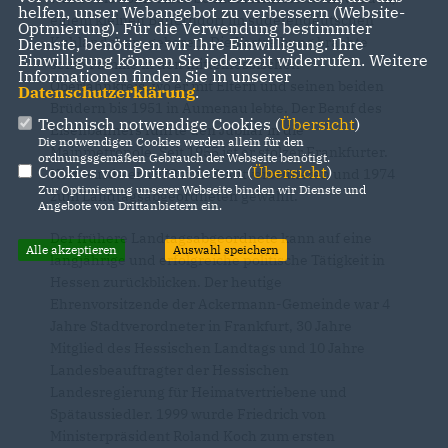
helfen, unser Webangebot zu verbessern (Website-
einem kleinen Bauerndorf im sudetendeutschen
Optmierung). Für die Verwendung bestimmter
Kuhländchen, geboren. Die Vertreibung brachte
Dienste, benötigen wir Ihre Einwilligung. Ihre
Einwilligung können Sie jederzeit widerrufen. Weitere
seine Familie in den mittelhessischen
Informationen finden Sie in unserer
Oberlahnkreis, wo er mit Eltern und seinen beiden
Datenschutzerklärung
.
Brüdern bis 1951 in Aumenau lebte. Der Beruf des
Technisch notwendige Cookies (
Übersicht
)
Eisenbahners führte den Jubilar in die
Die notwendigen Cookies werden allein für den
Mainmetropole. Seit 1955 ist er stolzer Frankfurter.
ordnungsgemäßen Gebrauch der Webseite benötigt.
Cookies von Drittanbietern (
Übersicht
)
Hier wurde er 1970 zum Stadtverordneten und 1974
Zur Optimierung unserer Webseite binden wir Dienste und
zum Landtagsabgeordneten gewählt.
Angebote von Drittanbietern ein.
Der frühere Landtagsabgeordnete kann auf eine
Alle akzeptieren
Auswahl speichern
langjährige und erfolgreiche politische Tätigkeit in
Hessen zurückblicken. Der heutige
Ehrenvorsitzende der Ackermann-Gemeinde war 4
Jahre Stadtverordneter in Frankfurt, 30 Jahre
Mitglied des Hessischen Landtags und 10 Jahre
Landesbeauftragter der Hessischen
Landesregierung für Heimatvertriebene und
Spätaussiedler. 1999 wurde Friedrich von
Ministerpräsident Roland Koch zum ersten