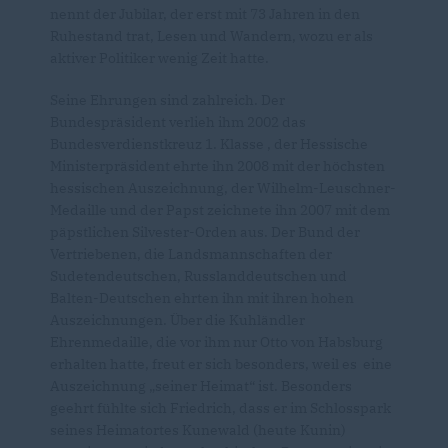
nennt der Jubilar, der erst mit 73 Jahren in den
Ruhestand trat, Lesen und Wandern, wozu er als
aktiver Politiker wenig Zeit hatte.
Seine Ehrungen sind zahlreich. Der
Bundespräsident verlieh ihm 2002 das
Bundesverdienstkreuz 1. Klasse , der Hessische
Ministerpräsident ehrte ihn 2008 mit der höchsten
hessischen Auszeichnung, der Wilhelm-Leuschner-
Medaille und der Papst zeichnete ihn 2007 mit dem
päpstlichen Silvester-Orden aus. Der Bund der
Vertriebenen, die Landsmannschaften der
Sudetendeutschen, Russlanddeutschen und
Balten-Deutschen ehrten ihn mit ihren hohen
Auszeichnungen. Über die Kuhländler
Ehrenmedaille, die vor ihm nur Otto von Habsburg
erhalten hatte, freut er sich besonders, weil es eine
Auszeichnung „seiner Heimat“ ist. Besonders
geehrt fühlte sich Friedrich, dass er im Schlosspark
seines Heimatortes Kunewald (heute Kunin)