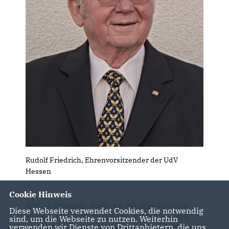
Rudolf Friedrich, Ehrenvorsitzender der UdV
Hessen
Cookie Hinweis
Am 2. Juni begeht „Rudi“, wie ihn seine Freunde
Diese Webseite verwendet Cookies, die notwendig
nennen, seinen 80. Geburtstag. Rudolf Friedrich
sind, um die Webseite zu nutzen. Weiterhin
verwenden wir Dienste von Drittanbietern, die uns
wurde als Sohn eines Schneidermeisters in Neudek,